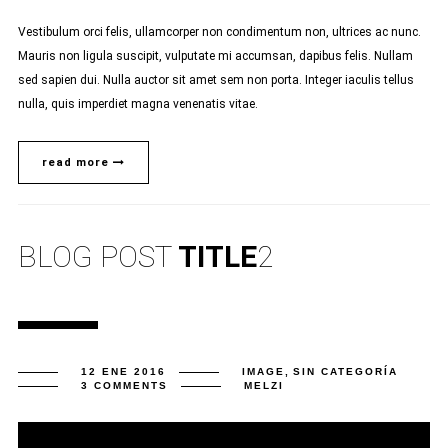
Vestibulum orci felis, ullamcorper non condimentum non, ultrices ac nunc.
Mauris non ligula suscipit, vulputate mi accumsan, dapibus felis. Nullam
sed sapien dui. Nulla auctor sit amet sem non porta. Integer iaculis tellus
nulla, quis imperdiet magna venenatis vitae.
read more
BLOG POST
TITLE
2
12 ENE 2016
IMAGE
,
SIN CATEGORÍA
3 COMMENTS
MELZI