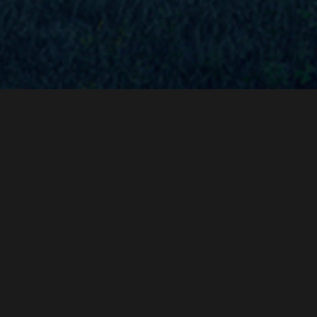
TINCIDUNT
ORNARE
Curabitur bibendum mi sed rhoncus aliquet. Nulla blandit porttitor justo, at
posuere sem accumsan nec. Sed non nisi viverra, porttitor sem nec,
vestibulum .
Sed non arcu non sem commodo ultricies. Sed non nisi viverra, porttitor
sem nec, vestibulum justo tortor ornare turpis faucibus.