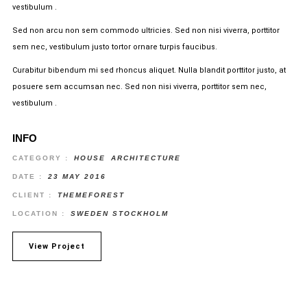
vestibulum .
Sed non arcu non sem commodo ultricies. Sed non nisi viverra, porttitor
sem nec, vestibulum justo tortor ornare turpis faucibus.
Curabitur bibendum mi sed rhoncus aliquet. Nulla blandit porttitor justo, at
posuere sem accumsan nec. Sed non nisi viverra, porttitor sem nec,
vestibulum .
INFO
CATEGORY :
HOUSE
ARCHITECTURE
DATE :
23 MAY 2016
CLIENT :
THEMEFOREST
LOCATION :
SWEDEN STOCKHOLM
View Project