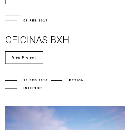
08 FEB 2017
OFICINAS BXH
View Project
18 FEB 2016
DESIGN
INTERIOR