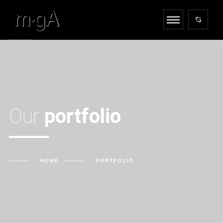
Our
portfolio
HOME
PORTFOLIO