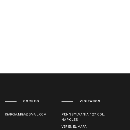
CORREO
VISITANOS
IGARCIA.MGA@GMAIL.COM
PENNSYLVANIA 127 COL.
NAPOLES
VER EN EL MAPA