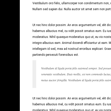
Vestibulum orci felis, ullamcorper non condimentum non, ul
Nullam sed sapien dui. Nulla auctor sit amet sem non porta.
Ut nec hinc dolor possim. An eros argumentum vel, elit dice
habemus albucius mel, cu vidit possit ornatus eum. Eu ius
moderatius. Nihil quaeque moderatius quo ut, eu vix noster
integre albucius eam. Animal docendi efficiantur ut eam.
intellegam id sed, mea ad nostrud erroribus explicari. Graec
partiendo persecuti forensibus est.
Vestibulum id ligula porta felis euismod semper. Sed posue
venenatis vestibulum. Duis mollis, est non commodo luctus, n
metus auctor fringilla. Vestibulum id ligula porta felis eui
Ut nec hinc dolor possim. An eros argumentum vel, elit dice
habemus albucius mel, cu vidit possit ornatus eum. Eu ius
moderatius. Nihil quaeque moderatius quo ut, eu vix noster