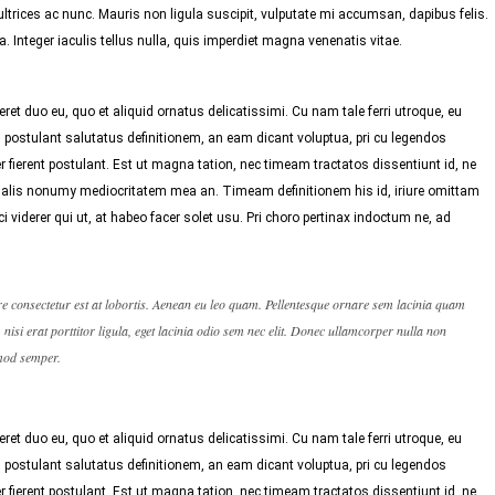
trices ac nunc. Mauris non ligula suscipit, vulputate mi accumsan, dapibus felis.
 Integer iaculis tellus nulla, quis imperdiet magna venenatis vitae.
ret duo eu, quo et aliquid ornatus delicatissimi. Cu nam tale ferri utroque, eu
 postulant salutatus definitionem, an eam dicant voluptua, pri cu legendos
 fierent postulant. Est ut magna tation, nec timeam tractatos dissentiunt id, ne
 Malis nonumy mediocritatem mea an. Timeam definitionem his id, iriure omittam
i viderer qui ut, at habeo facer solet usu. Pri choro pertinax indoctum ne, ad
re consectetur est at lobortis. Aenean eu leo quam. Pellentesque ornare sem lacinia quam
isi erat porttitor ligula, eget lacinia odio sem nec elit. Donec ullamcorper nulla non
smod semper.
ret duo eu, quo et aliquid ornatus delicatissimi. Cu nam tale ferri utroque, eu
 postulant salutatus definitionem, an eam dicant voluptua, pri cu legendos
 fierent postulant. Est ut magna tation, nec timeam tractatos dissentiunt id, ne