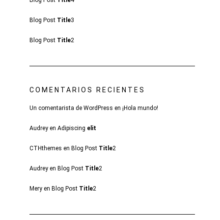
Blog Post
Title
4
Blog Post
Title
3
Blog Post
Title
2
COMENTARIOS RECIENTES
Un comentarista de WordPress
en
¡Hola mundo!
Audrey
en
Adipiscing
elit
CTHthemes
en
Blog Post
Title
2
Audrey
en
Blog Post
Title
2
Mery
en
Blog Post
Title
2