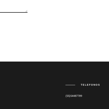
TELEFONOS
(55)54487789