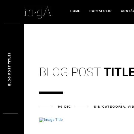
HOME
PORTAFOLIO
CONTÁ
BLOG POST TITLE6
BLOG POST
TITL
06 DIC
SIN CATEGORÍA
,
VI