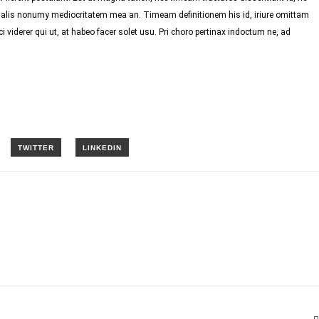
 Malis nonumy mediocritatem mea an. Timeam definitionem his id, iriure omittam
i viderer qui ut, at habeo facer solet usu. Pri choro pertinax indoctum ne, ad