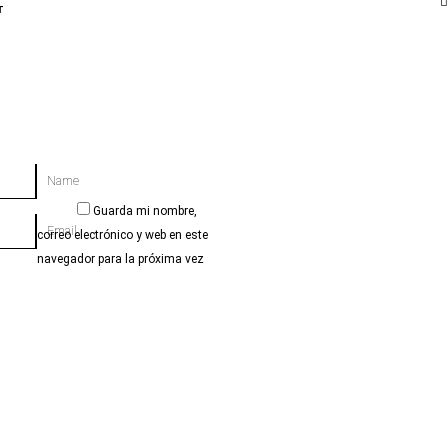
T
Name
Guarda mi nombre,
Email
correo electrónico y web en este
navegador para la próxima vez